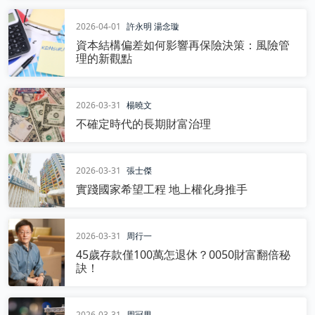
2026-04-01
許永明
湯念璇
資本結構偏差如何影響再保險決策：風險管
理的新觀點
2026-03-31
楊曉文
不確定時代的長期財富治理
2026-03-31
張士傑
實踐國家希望工程 地上權化身推手
2026-03-31
周行一
45歲存款僅100萬怎退休？0050財富翻倍秘
訣！
2026-03-31
周冠男