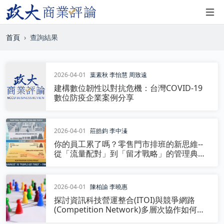
首頁
查詢結果
2026-04-01
葉素秋
李怡慧
周致遠
建構數位韌性以對抗危機：台灣COVID-19
數位防疫企業案例分享
2026-04-01
莊皓鈞
李中溱
你的員工累了嗎？零售門市排班的新思維--
從「流量配對」到「留才戰略」的管理典範
轉移
2026-04-01
陳柏諭
李曉惠
探討資訊科技營運整合(ITOI)與競爭網路
(Competition Network)多層次協作如何促
進營運績效(Operating Performance)：以