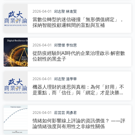
台灣半導體產業鏈為例。
2026-04-01
邱志聖
林進賢
當數位轉型的迷信碰撞「無形價值綁定」，
採納智能投顧邏輯間的盲點與互補
2026-04-01
邱豐傑
李怡慧
從防疫經驗到AI時代的企業治理啟示‧解密數
位韌性的黑盒子
2026-04-01
邱志聖
溫學華
機器人理財的迷思與真相：為何「好用」不
是重點，而「信任」與「綁定」才是決勝關
鍵？
2026-04-01
莊芸芸
周彥君
情緒如何影響線上評論的資訊價值？ ——評
論情緒強度與有用性之非線性關係