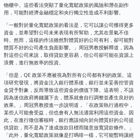
物櫃中。這些看法突顯了量化寬鬆政策的風險和潛在副作
用，可能對經濟金融穩定和央行獨立性造成不利影響。
「一般對於量化寬鬆政策的看法是，它可以讓公司獲得更多
資金，並希望對公司未來表現有所幫助，尤其在景氣不佳
時。然而，這樣的作法雖然對體質好的公司有利，卻可能對
體質不好的公司產生負面影響。」周冠男教授解釋道，因為
對這些公司來說，取得貸款更容易，但公司卻可能在資源上
浪費，進行無效率的投資。
「但是，QE 政策不應被視為對所有公司都有利的政策。這
項研究發現，將資金注入銀行體系後，銀行並未妥善控管資
金貸予對象，反而導致這些資金的價值下降。這表明，不該
因為迷信政府將錢灑下去，體系就會自行調整並產生良好的
效果。」周冠男教授進一步說明道，「在政策執行過程中，
某些人可能會受益，但也會有人無法適當利用這些資金。因
此，在進行徵信審核時，銀行應該傾向於向體質好的公司提
供貸款，而不是為了達成放款目標而隨意放寬貸款條件。」
「此外，量化寬鬆政策就像是打嗎啡一樣，它可能暫時讓經