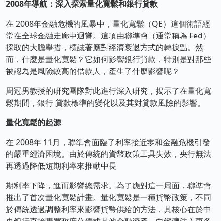
2008年導航：深入探索量化寬鬆和銀行貸款
在 2008年金融危機的風暴中，量化寬鬆（QE）這個術語經
常在全球金融走廊中迴響。這項由聯準會（通常稱為 Fed）
採取的大膽舉措，標誌著應對經濟衰退方式的轉捩點。然
而，什麼是量化寬鬆？它如何影響銀行貸款，特別是對那些
被認為是風險較高的借款人，產生了什麼影響呢？
周冠男教授的研究團隊對此進行深入研究，揭示了在量化寬
鬆期間，銀行 貸款標準的變化以及其對貸款風險的影響。
量化寬鬆的起源
在 2008年 11月，聯準會面臨了利率接近零和金融危機引發
的嚴重經濟困境。由於傳統的貨幣政策工具失效，央行無法
再透過降低短期利率來推動中長
期利率下降，進而影響總需求。為了應對這一局面，聯準會
推出了首次量化寬鬆計畫。量化寬鬆是一種貨幣政策，不同
於傳統透過調整利率來影響貨幣供給的方法，其核心在於中
央銀行直接購買政府公債或其他金融資產，向經濟注入更多