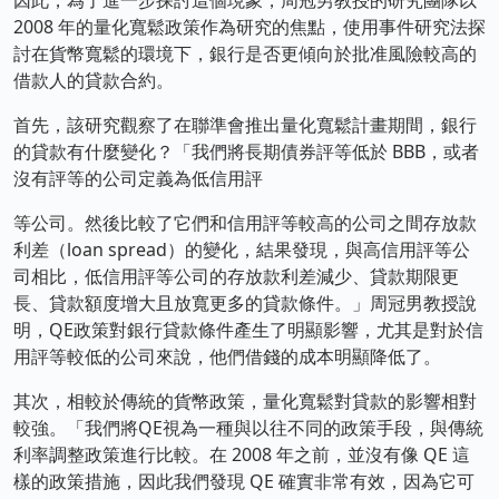
2008 年的量化寬鬆政策作為研究的焦點，使用事件研究法探
討在貨幣寬鬆的環境下，銀行是否更傾向於批准風險較高的
借款人的貸款合約。
首先，該研究觀察了在聯準會推出量化寬鬆計畫期間，銀行
的貸款有什麼變化？「我們將長期債券評等低於 BBB，或者
沒有評等的公司定義為低信用評
等公司。然後比較了它們和信用評等較高的公司之間存放款
利差（loan spread）的變化，結果發現，與高信用評等公
司相比，低信用評等公司的存放款利差減少、貸款期限更
長、貸款額度增大且放寬更多的貸款條件。」周冠男教授說
明，QE政策對銀行貸款條件產生了明顯影響，尤其是對於信
用評等較低的公司來說，他們借錢的成本明顯降低了。
其次，相較於傳統的貨幣政策，量化寬鬆對貸款的影響相對
較強。「我們將QE視為一種與以往不同的政策手段，與傳統
利率調整政策進行比較。在 2008 年之前，並沒有像 QE 這
樣的政策措施，因此我們發現 QE 確實非常有效，因為它可