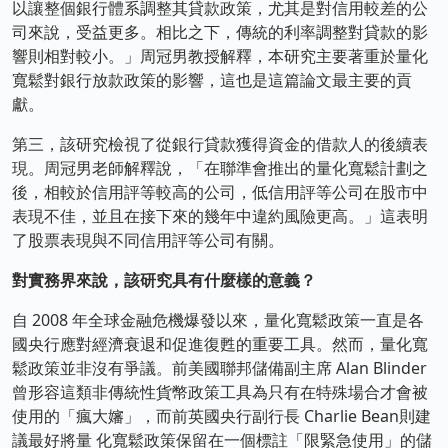
以讓整個銀行體系調整其貸款政策，尤其是對信用較差的公
司來說，受益更多。相比之下，傳統的利率調整對貸款的影
響則相對較小。」周冠男教授解釋，本研究主要著重於量化
寬鬆對銀行放款政策的影響，這也是這篇論文最主要的貢
獻。
第三，該研究檢視了從銀行貸款獲得資金的借款人的後續表
現。周冠男老師解釋說，「在聯準會推出的量化寬鬆計劃之
後，相較於信用評等較高的公司，低信用評等公司在股市中
表現不佳，並且在接下來的幾年中違約風險更高。」這表明
了股票表現與不同信用評等公司有關。
對實務界來說，該研究具有什麼樣的意義？
自 2008 年全球金融危機爆發以來，量化寬鬆政策一直是各
國央行應對經濟衰退和促進復甦的重要工具。然而，量化寬
鬆政策並非沒有爭議。前美國聯邦儲備副主席 Alan Blinder
曾形容這類非傳統性貨幣政策工具為只有在特殊場合才會被
使用的「瘋大嬸」，而前英國央行副行長 Charlie Bean則建
議最好將量 化寬鬆政策保留在一個標註「限緊急使用」的儲