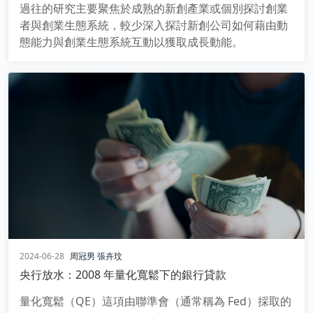
過往的研究主要聚焦於成熟的新創產業或個別探討創業
者與創業生態系統，較少深入探討新創公司如何藉由動
態能力與創業生態系統互動以獲取成長動能。
2024-06-28
周冠男
張卉玟
央行放水：2008 年量化寬鬆下的銀行貸款
量化寬鬆（QE）這項由聯準會（通常稱為 Fed）採取的