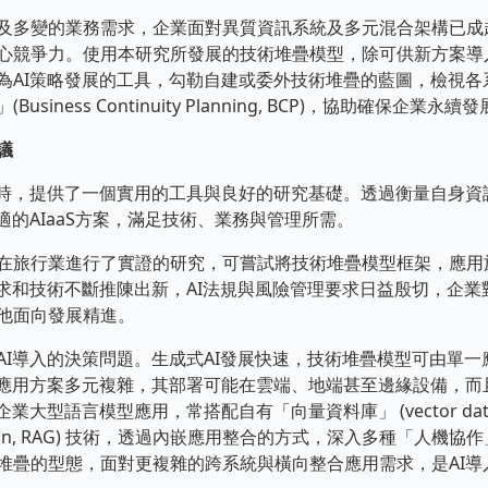
多變的業務需求，企業面對異質資訊系統及多元混合架構已成趨
心競爭力。使用本研究所發展的技術堆疊模型，除可供新方案導入
為AI策略發展的工具，勾勒自建或委外技術堆疊的藍圖，檢視各
iness Continuity Planning, BCP)，協助確保企業永
議
，提供了一個實用的工具與良好的研究基礎。透過衡量自身資
適的AIaaS方案，滿足技術、業務與管理所需。
旅行業進行了實證的研究，可嘗試將技術堆疊模型框架，應用
求和技術不斷推陳出新，AI法規與風險管理要求日益殷切，企業
他面向發展精進。
導入的決策問題。生成式AI發展快速，技術堆疊模型可由單一
與應用方案多元複雜，其部署可能在雲端、地端甚至邊緣設備，而
大型語言模型應用，常搭配自有「向量資料庫」 (vector dat
 Generation, RAG) 技術，透過內嵌應用整合的方式，深入多種「
堆疊的型態，面對更複雜的跨系統與橫向整合應用需求，是AI導