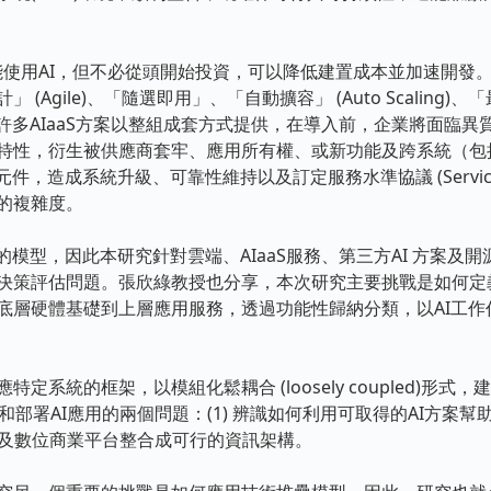
企業能使用AI，但不必從頭開始投資，可以降低建置成本並加速開
Agile)、「隨選即用」、「自動擴容」 (Auto Scaling)、
P)等趨勢。但許多AIaaS方案以整組成套方式提供，在導入前，企業將
特性，衍生被供應商套牢、應用所有權、或新功能及跨系統（包
造成系統升級、可靠性維持以及訂定服務水準協議 (Service-level
的複雜度。
型，因此本研究針對雲端、AIaaS服務、第三方AI 方案及
決策評估問題。張欣綠教授也分享，本次研究主要挑戰是如何定
底層硬體基礎到上層應用服務，透過功能性歸納分類，以AI工作
的框架，以模組化鬆耦合 (loosely coupled)形式，建構出
決開發和部署AI應用的兩個問題：(1) 辨識如何利用可取得的AI方案幫
施，及數位商業平台整合成可行的資訊架構。