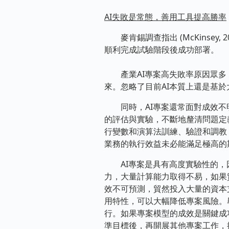
AI失敗是常態，善用工具提高勝率
麥肯錫調查指出 (McKinsey
順利完成試驗階段後成功部署。
產業AI專案高失敗率原因眾多，
來。忽略了目前AI本質上還是基
同時，AI專案還常面對成效不明
的評估與實驗，不斷地釐清問題定
行變數和演算法訓練、驗證和調教
業務的執行效益未必能滿足極高的
AI專案是具有高度實驗性的，因
力，大量計算能力取得不易，如果
效不可預測，貿然投入大量的資本
用特性，可以大幅降低專案風險。舉例
行。如果專案模型的成效是關鍵成功要素 
準目標後，再開展其他專案工作，