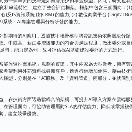
另一個重要的挑戰是如何應用技術堆疊模型。因此，研究也就企
串流特性，建立了整合評估框架。框架中包含三個面向：(1) 既有IT/IS
資訊系統 (如CRM) 的能力; (2) 數位商業平台 (Digital Busin
的AI系統：AI專案管理與分析研發的能力。
期待的AI應用，透過技術堆疊模型將資訊技術依照層級分類
低、中或高。藉由各層級能力的符合與滿足程度，做出委外或自建
) 不足時，能力定為弱，故可評估採AI基礎建設委外的方式進行。
能旅遊推薦系統」規劃的實證，其中兩家為大型業者，擁有豐
家希望利用外部資料找尋新客戶，透過行銷增加銷售。藉由技術
入樣態，分別是在「AI服務」及「資料管道」兩部分，並就個別
在技術方面透過鬆耦合的架構，可提升AI導入方案在雲端服
。在管理面向，可協助管理層對SLA的評估能力、降低或掌握被
方案，建立競爭優勢。