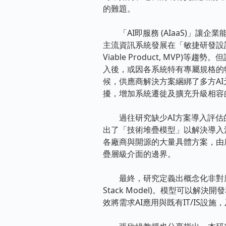
的難題。
「AI即服務 (AIaaS)」讓
主流資訊系統發展在「敏捷研發設計」 (
Viable Product, MV
入後，或因各系統特有專屬規格的
候，供應商解決方案綑綁了多方AI元件，
擾，增加系統遷徙及擴充升級相容
過往研究缺少AI方案導入評估的模
出了「技術堆疊模型」以解決導入
各廠商與開源的大量具體方案，由
疊層級介面的邊界。
最終，研究定義出概念化非對應特定系統
Stack Model)。模型可以解
效將需求AI應用與既有IT/IS設