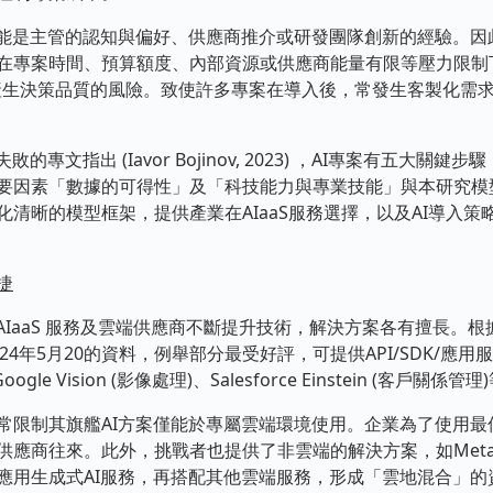
是主管的認知與偏好、供應商推介或研發團隊創新的經驗。因
在專案時間、預算額度、內部資源或供應商能量有限等壓力限制
pt, PoC)，產生決策品質的風險。致使許多專案在導入後，常發生客
文指出 (Iavor Bojinov, 2023) ，AI專案有五大關
要因素「數據的可得性」及「科技能力與專業技能」與本研究模
清晰的模型框架，提供產業在AIaaS服務選擇，以及AI導入
捷
 服務及雲端供應商不斷提升技術，解決方案各有擅長。根據Gartner 
tings 於2024年5月20的資料，例舉部分最受好評，可提供API/SDK/應
ogle Vision (影像處理)、Salesforce Einstein (客戶關係管理
制其旗艦AI方案僅能於專屬雲端環境使用。企業為了使用最
應商往來。此外，挑戰者也提供了非雲端的解決方案，如Meta公
應用生成式AI服務，再搭配其他雲端服務，形成「雲地混合」的