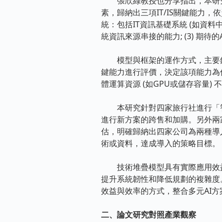
張欣綠教授也分享指出，本研究
素，歸納出三項IT/IS關鍵能力，依資料
統：包括IT資訊基礎系統 (如資料中心)及IS
統資訊來源串接的能力; (3) 期待
模型與框架的運作方式，主要針對
鍵能力進行評價，決定該項能力為
體運算資源 (如GPU或儲存容量
本研究針對四家旅行社進行「智
進行新方案的跨售和加購。另外兩
估，明確歸納出四家公司為兩種導
術或資料，達成導入的策略目標。
技術堆疊模型具有實際應用效益，
提升系統韌性和降低規劃的複雜度
效益與效率的方式，整合多元AI
二、論文研究對照產業觀察