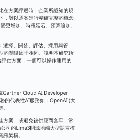
此在方案評選時，企業所認知的規
下，難以逐案進行精確完整的概念
製化需求變更增加、時程延宕、預算追加、
鍵步驟：選擇、開發、評估、採用與管
型的關鍵因子相同。說明本研究所
策略評估方面，一個可以操作運用的
Cloud AI Developer
用服務的代表性AI服務如：OpenAI (大
)等。
佳方案，或避免被供應商套牢，常
司的Llma3開源地端大型語言模
資訊架構。