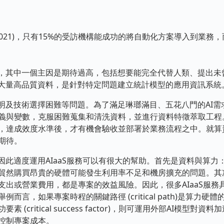
, 2021)，只有15%的受訪機構能成功的將自動化方案導入到業務
其中一個主因是期待過高，包括想要能完全代替人類、提出未
於大量高品質資料，是針對特定問題建立統計模型的應用資訊系統
及技術選擇困難等問題。為了滿足琳瑯滿目、五花八門的AI需
義與變數，克服困難蒐集和清洗資料，並進行資料特徵萃取工程
，達成效度水準後，才有機會驗收並部署於業務流程之中。就算
期待。
此適度運用AIaaS服務可以有很大的幫助。首先是資料與算力：
貿然購買昂貴的硬體可能發生利用率不足和機房擴充的問題。其
支出或營業費用，都是專案的效益風險。因此，很多AIaaS服務
而言，如果專案時程的關鍵路徑 (critical path)是算力
(critical success factor)，則可運用外部AI模型
控制專案成本。