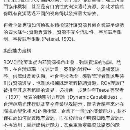
門協作機制，甚至是有目的性的淘汰過時資源、如此才能確
保既有資源透過不同的視角得以發揮最大綜效。
再者企業應該如何檢視並積極設計讓資源具備企業競爭優勢
的四大條件: 資源異質性、資源不完全流動性、事前競爭限
制、事後競爭限制 (Peteral, 1993)。
動態能力建構
ROV 理論著重從內部資源視角出發，強調資源的協調。然
而，在台灣輝瑞「光速計畫」案例的過程中，法規頻繁調
整、供應鏈反覆失衡、社會需求激增，導致管理者難以明確
劃分資源邊界，也難以根據既定流程協調資源。ROV理論已
被推至其原有範疇的邊界，必須進一步延伸至Teece 等學者
（1997）發表的動態能力理論（Dynamic Capabilities）。
台灣輝瑞光速行動及當今產業現況顯示，隨著近幾年來外在
環境的變化和 AI 的新衝擊，企業下一階段的關鍵能力，並不
僅在於如何配置既有資源，而在於能否即時感知既有資源已
不再適用，重新建構新能力，甚至重新定義資源協奏的能