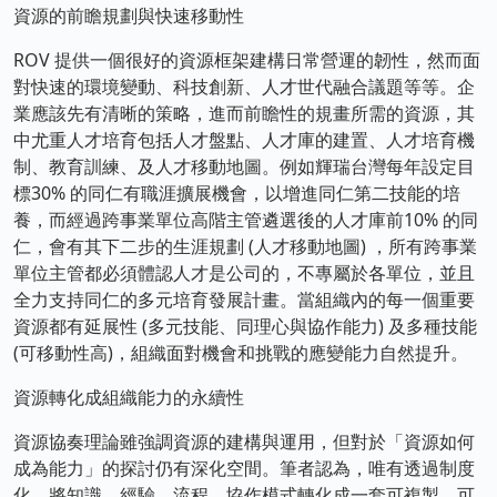
資源的前瞻規劃與快速移動性
ROV 提供一個很好的資源框架建構日常營運的韌性，然而面
對快速的環境變動、科技創新、人才世代融合議題等等。企
業應該先有清晰的策略，進而前瞻性的規畫所需的資源，其
中尤重人才培育包括人才盤點、人才庫的建置、人才培育機
制、教育訓練、及人才移動地圖。例如輝瑞台灣每年設定目
標30% 的同仁有職涯擴展機會，以增進同仁第二技能的培
養，而經過跨事業單位高階主管遴選後的人才庫前10% 的同
仁，會有其下二步的生涯規劃 (人才移動地圖) ，所有跨事業
單位主管都必須體認人才是公司的，不專屬於各單位，並且
全力支持同仁的多元培育發展計畫。當組織內的每一個重要
資源都有延展性 (多元技能、同理心與協作能力) 及多種技能
(可移動性高)，組織面對機會和挑戰的應變能力自然提升。
資源轉化成組織能力的永續性
資源協奏理論雖強調資源的建構與運用，但對於「資源如何
成為能力」的探討仍有深化空間。筆者認為，唯有透過制度
化，將知識、經驗、流程、協作模式轉化成一套可複製、可