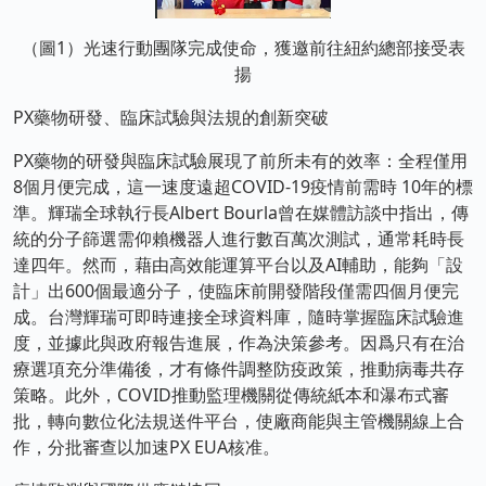
（圖1）光速行動團隊完成使命，獲邀前往紐約總部接受表
揚
PX藥物研發、臨床試驗與法規的創新突破
PX藥物的研發與臨床試驗展現了前所未有的效率：全程僅用
8個月便完成，這一速度遠超COVID-19疫情前需時 10年的標
準。輝瑞全球執行長Albert Bourla曾在媒體訪談中指出，傳
統的分子篩選需仰賴機器人進行數百萬次測試，通常耗時長
達四年。然而，藉由高效能運算平台以及AI輔助，能夠「設
計」出600個最適分子，使臨床前開發階段僅需四個月便完
成。台灣輝瑞可即時連接全球資料庫，隨時掌握臨床試驗進
度，並據此與政府報告進展，作為決策參考。因爲只有在治
療選項充分準備後，才有條件調整防疫政策，推動病毒共存
策略。此外，COVID推動監理機關從傳統紙本和瀑布式審
批，轉向數位化法規送件平台，使廠商能與主管機關線上合
作，分批審查以加速PX EUA核准。