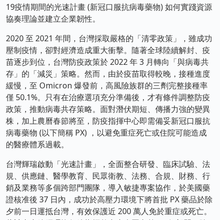
19疫情期間的光速計畫 (新冠口服抗病毒藥物) 如何實踐資源
協奏理論並建立企業韌性。
2020 至 2021 年間，台灣採取嚴格的「清零政策」，雖成功
壓制疫情，卻對經濟造成重大衝擊。隨著全球陸續解封、疫
苗逐步到位，台灣防疫政策於 2022 年 3 月轉向「與病毒共
存」的「減災」策略。然而，由於疫苗取得較晚，接種進度
緩慢，至 Omicron 爆發前，高風險族群的三劑完整接種率
僅 50.1%。只有在治療選項充分準備後，才有條件調整防疫
政策，推動病毒共存策略。面對潛伏期短、傳播力強的變異
株，加上農曆春節將至，防疫指揮中心即需備妥新冠口服抗
病毒藥物 (以下簡稱 PX) ，以避免重症死亡或住院可能造成
的醫療體系過載。
台灣輝瑞啟動「光速計畫」，全面整合研發、臨床試驗、法
規、供應鏈、醫學教育、民眾衛教、法務、合規、財務、行
銷及業務等多個跨部門團隊，導入敏捷專案協作，於美國藥
證核准後 37 日內，成功於高壓力環境下將首批 PX 藥品於除
夕前一日運抵台灣，有效保護近 200 萬人免於重症或死亡。