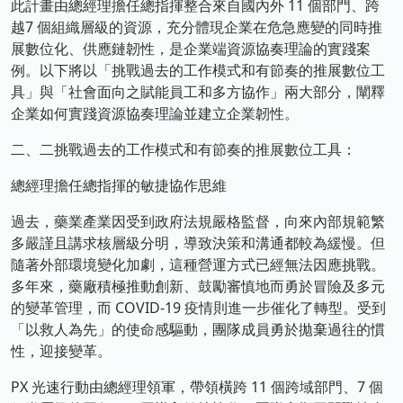
此計畫由總經理擔任總指揮整合來自國內外 11 個部門、跨
越7 個組織層級的資源，充分體現企業在危急應變的同時推
展數位化、供應鏈韌性，是企業端資源協奏理論的實踐案
例。以下將以「挑戰過去的工作模式和有節奏的推展數位工
具」與「社會面向之賦能員工和多方協作」兩大部分，闡釋
企業如何實踐資源協奏理論並建立企業韌性。
二、二挑戰過去的工作模式和有節奏的推展數位工具：
總經理擔任總指揮的敏捷協作思維
過去，藥業產業因受到政府法規嚴格監督，向來內部規範繁
多嚴謹且講求核層級分明，導致決策和溝通都較為緩慢。但
隨著外部環境變化加劇，這種營運方式已經無法因應挑戰。
多年來，藥廠積極推動創新、鼓勵審慎地而勇於冒險及多元
的變革管理，而 COVID-19 疫情則進一步催化了轉型。受到
「以救人為先」的使命感驅動，團隊成員勇於拋棄過往的慣
性，迎接變革。
PX 光速行動由總經理領軍，帶領橫跨 11 個跨域部門、7 個