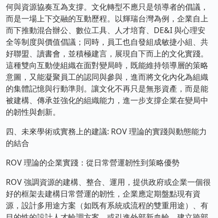
何與資源協奏互為支撐。文化轉型不應只是領導者的倡議，
而是一場上下交融的互動歷程。以輝瑞台灣為例，企業自上
而下推動混合辦公、數位工具、人才培育、DE&I 與心理安
全等制度與價值倡議；同時，員工也自發組成敏捷小組、共
好聯盟、讀書會，並積極建言，展現自下而上的文化實踐。
這種雙向互動使組織在面對變局時，既能維持領導層的策略
意圖，又能凝聚員工的認同與參與，進而將文化內化為組織
的集體記憶與行動準則。讓文化不再只是無形資產，而是能
被建構、傳承並強化的組織能力，進一步支撐企業在變局中
的韌性與創新。
四、未來學術或實務上的建議: ROV 理論的實踐與動態能力
的結合
ROV 理論的企業實踐：從日常營運韌性到策略優勢
ROV 強調資源的建構、整合、運用，提供政府或企業一個很
好的框架去建構日常營運的韌性，企業應定期盤點現有資
源，設計多用途方案（如既有系統或流程的雙重用途）、有
目的性的設計人才輪調方案、或引進外部新血輪、建立跨部