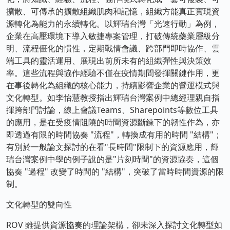
擴散、可傳承的擴散組織肌肉和記憶，組織方能真正實現資
源轉化為能力的永續轉化。以輝瑞台灣「光速行動」為例，
企業在高壓環境下導入敏捷專案管理，打破傳統藥業層級分
明、流程僵化的慣性，定期戰情會議、跨部門即時協作、雲
端工具的靈活運用、展現出前所未有的組織彈性與決策效
率。這些流程與協作經驗不僅在疫情期間發揮關鍵作用，更
在事後轉化為組織的核心能力，持續影響企業的營運模式與
文化轉型。如李怡慧教授指出輝瑞台灣案例中總經理親自指
揮跨部門討論，線上會議Teams、Sharepoints等數位工具
的應用，是在受疫情阻隢的時間資源斷鍊下的韌性作為，亦
即透過有限的時間協奏 "流程"，轉換成有用的時間 "結構"；
有別於一般論文探討的在看"長時間"限制下的資源應用，輝
瑞台灣案例中學的例子說的是"片刻時間"的資源協奏，這個
協奏 "過程" 改變了時間的 "結構"，突破了當時時間資源的限
制。
文化轉型的雙向性
ROV 雖提供資源協奏的理論架構，卻未深入探討文化轉型如