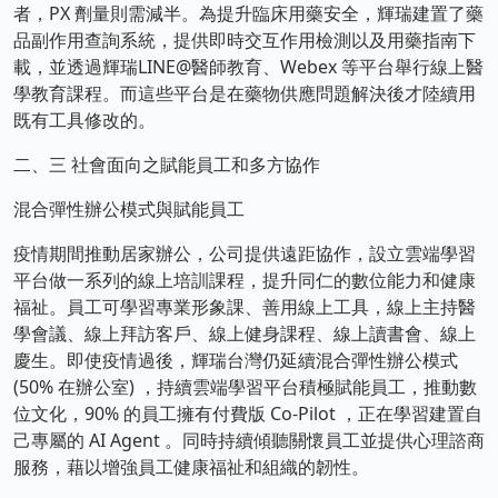
者，PX 劑量則需減半。為提升臨床用藥安全，輝瑞建置了藥
品副作用查詢系統，提供即時交互作用檢測以及用藥指南下
載，並透過輝瑞LINE@醫師教育、Webex 等平台舉行線上醫
學教育課程。而這些平台是在藥物供應問題解決後才陸續用
既有工具修改的。
二、三 社會面向之賦能員工和多方協作
混合彈性辦公模式與賦能員工
疫情期間推動居家辦公，公司提供遠距協作，設立雲端學習
平台做一系列的線上培訓課程，提升同仁的數位能力和健康
福祉。員工可學習專業形象課、善用線上工具，線上主持醫
學會議、線上拜訪客戶、線上健身課程、線上讀書會、線上
慶生。即使疫情過後，輝瑞台灣仍延續混合彈性辦公模式
(50% 在辦公室) ，持續雲端學習平台積極賦能員工，推動數
位文化，90% 的員工擁有付費版 Co-Pilot ，正在學習建置自
己專屬的 AI Agent 。同時持續傾聽關懷員工並提供心理諮商
服務，藉以增強員工健康福祉和組織的韌性。