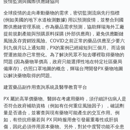
疫情監測與國際供應鏈協同
全球疫情的走向牽動藥物的需求，密切監測流病先行指標
(例如美國的地下水道檢測數據) 用以預測疫情，並整合到國
際供應鏈管理系統，作為藥品需求預測，協助輝瑞海外工廠
提前規劃產能與預購原料採購 (外部供應商)，避免供應斷鏈
風險及存貨銷毀風險。COVID之前正常的藥品供應至少要六
到九個月以上通知期，PX的案例已經縮短到三個月。而這個
營運效能亦已常態化。為了解決民眾不知去哪裡取得藥物的
問題 (因為藥物單價高，政府只能選擇性地在特定社區藥局
備庫存)，仿照口罩地圖的概念，輝瑞台灣開發PX 藥物地圖
以解決藥物取得的問題。
建置藥品副作用查詢系統及醫學教育平台
PX 屬於高單價藥物。醫師在考慮用藥時，須仔細評估病人是
否符合政府補助資格（例如有任何重症風險因子），確認劑
量是否適合，並審查與現有藥物可能產生的交互作用。例
如，有些抗癌藥若與 PX 同時服用會引發嚴重毒性或肝損
傷，因此必須停用原本藥物。另外，對於中度腎功能不全患