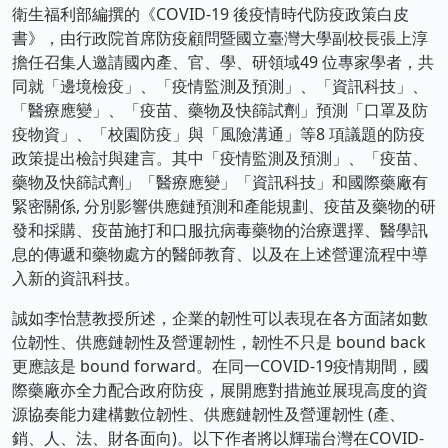
衛生福利部編撰的《COVID-19 後疫情時代防疫政策白皮
書》，由行政院首席防疫顧問暨國立臺灣大學副校長張上淳
擔任召集人邀請國內產、官、學、研領域49 位專家學者，共
同就「邊境檢疫」、「疫情監測及預測」、「資訊科技」、
「醫療應變」、「疫苗、藥物及快篩試劑」預測「口罩及防
疫物資」、「校園防疫」與「風險溝通」等8 項議題的防疫
政策提出檢討與建言。其中「疫情監測及預測」、「疫苗、
藥物及快篩試劑」「醫療應變」「資訊科技」和國際藥廠有
緊密關係, 分別影響供應鏈預測和產能規劃、疫苗及藥物的研
發和採購、疫苗施打和口服抗病毒藥物的治療選擇、醫學訊
息的傳遞和藥物處方的醫師教育、以及在上述營運流程中導
入新的資訊科技。
誠如李怡慧教授所述，企業的韌性可以表現在各方面諸如數
位韌性、供應鏈韌性及營運韌性，韌性不只是 bound back
更應該是 bound forward。在同一COVID-19疫情期間，國
際藥廠亦全力配合政府防疫，展開應對措施並展現高度的資
源協奏能力建構數位韌性、供應鏈韌性及營運韌性 (產、
銷、人、法、財各面向)。以下作者將以輝瑞台灣在COVID-