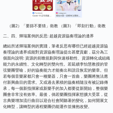
（圖2）「要篩不要猜」衛教 （圖3）「即刻行動」衛教
二、四、輝瑞案例的反思: 超越資源協奏理論的邊界
總結所述輝瑞案例的實踐，筆者反思有哪些已經超越資源協
奏理論的邊界或能對資源協奏理論提出甚麼貢獻，茲分為三
個面向說明: 資源的前瞻規劃與快速移動性、資源轉化成組織
能力的永續性、文化轉型的雙向性。若延續李怡慧教授的管
弦樂團譬喻，好的協奏能力才能奏出和諧且恢宏的樂章。但
若每個音樂家都只會一種樂器，只會一首曲，樂團將無法應
付新興曲目的需求。又或過去累積的協奏精隨沒有被記錄傳
承，每一個新指揮家或新樂手的加入都要從新開始，整個樂
團會非常沒有效率。最後，倘若樂團指揮家想擴大受眾，從
古典樂增加流行曲目以迎合社會閱聽著的變化，如何開展文
化轉型，讓轉型的過程樂團仍能運作並擁抱改變。