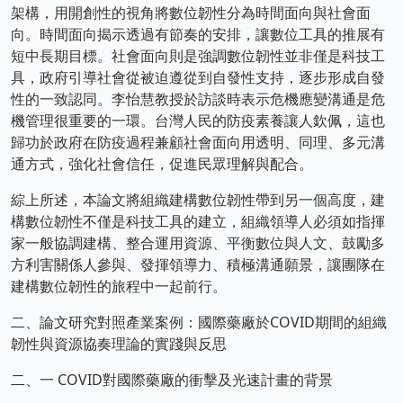
架構，用開創性的視角將數位韌性分為時間面向與社會面
向。時間面向揭示透過有節奏的安排，讓數位工具的推展有
短中長期目標。社會面向則是強調數位韌性並非僅是科技工
具，政府引導社會從被迫遵從到自發性支持，逐步形成自發
性的一致認同。李怡慧教授於訪談時表示危機應變溝通是危
機管理很重要的一環。台灣人民的防疫素養讓人欽佩，這也
歸功於政府在防疫過程兼顧社會面向用透明、同理、多元溝
通方式，強化社會信任，促進民眾理解與配合。
綜上所述，本論文將組織建構數位韌性帶到另一個高度，建
構數位韌性不僅是科技工具的建立，組織領導人必須如指揮
家一般協調建構、整合運用資源、平衡數位與人文、鼓勵多
方利害關係人參與、發揮領導力、積極溝通願景，讓團隊在
建構數位韌性的旅程中一起前行。
二、論文研究對照產業案例：國際藥廠於COVID期間的組織
韌性與資源協奏理論的實踐與反思
二、一 COVID對國際藥廠的衝擊及光速計畫的背景