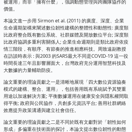
被運用」而非「擁有什麼」，強調動態管理與跨團隊協作的
價值。
本論文進一步用 Sirmon et al. (2011) 的廣度、深度、企業
生命週期架構來闡述數位韌性建構的整體性和動態性: 廣度類
比政府整合既有數位系統、社群媒體及開放數位平台; 深度類
比政府協調多重利害關係人; 企業生命週期則是類比政府依疫
情三階段，有順序、有節奏的推進相應科技。周致遠副教授
在訪談時表示 : 與2003 的SARS最大不同是COVID-19 這一役
時間長達三年且影響層面大，台灣政府充分運用智慧科技及
大數據的力量輔助防疫。
論文重要的理論貢獻之一是清晰地展現「四大數位資源協奏
模式的建構、整合、運用」，包括善用既有系統賦予其雙重
用途以加速解決方案; 平衡數據運用在健康安全與隱私權間取
得平衡; 政府與公民協作，共創多元資訊平台; 善用社群網絡
效應提升政策溝通與建立社會信任。
論文重要的理論貢獻之二是不同於既有文獻對於「韌性如何
形成」多偏重在技術面的探討，本論文提出數位韌性的動態