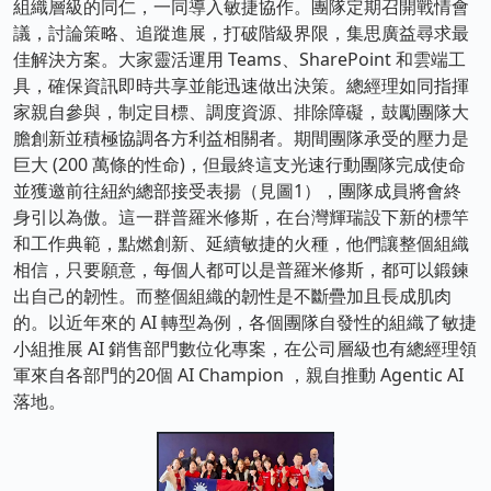
組織層級的同仁，一同導入敏捷協作。團隊定期召開戰情會
議，討論策略、追蹤進展，打破階級界限，集思廣益尋求最
佳解決方案。大家靈活運用 Teams、SharePoint 和雲端工
具，確保資訊即時共享並能迅速做出決策。總經理如同指揮
家親自參與，制定目標、調度資源、排除障礙，鼓勵團隊大
膽創新並積極協調各方利益相關者。期間團隊承受的壓力是
巨大 (200 萬條的性命)，但最終這支光速行動團隊完成使命
並獲邀前往紐約總部接受表揚（見圖1），團隊成員將會終
身引以為傲。這一群普羅米修斯，在台灣輝瑞設下新的標竿
和工作典範，點燃創新、延續敏捷的火種，他們讓整個組織
相信，只要願意，每個人都可以是普羅米修斯，都可以鍛鍊
出自己的韌性。而整個組織的韌性是不斷疊加且長成肌肉
的。以近年來的 AI 轉型為例，各個團隊自發性的組織了敏捷
小組推展 AI 銷售部門數位化專案，在公司層級也有總經理領
軍來自各部門的20個 AI Champion ，親自推動 Agentic AI
落地。