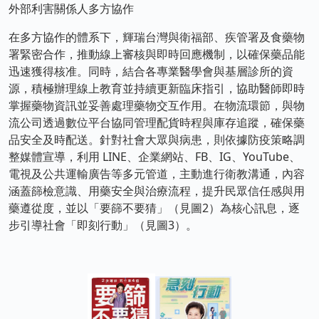
外部利害關係人多方協作
在多方協作的體系下，輝瑞台灣與衛福部、疾管署及食藥物
署緊密合作，推動線上審核與即時回應機制，以確保藥品能
迅速獲得核准。同時，結合各專業醫學會與基層診所的資
源，積極辦理線上教育並持續更新臨床指引，協助醫師即時
掌握藥物資訊並妥善處理藥物交互作用。在物流環節，與物
流公司透過數位平台協同管理配貨時程與庫存追蹤，確保藥
品安全及時配送。針對社會大眾與病患，則依據防疫策略調
整媒體宣導，利用 LINE、企業網站、FB、IG、YouTube、
電視及公共運輸廣告等多元管道，主動進行衛教溝通，內容
涵蓋篩檢意識、用藥安全與治療流程，提升民眾信任感與用
藥遵從度，並以「要篩不要猜」（見圖2）為核心訊息，逐
步引導社會「即刻行動」（見圖3）。